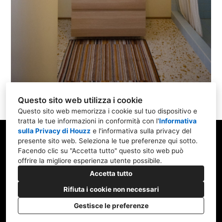
Questo sito web utilizza i cookie
Questo sito web memorizza i cookie sul tuo dispositivo e
tratta le tue informazioni in conformità con l'
Informativa
sulla Privacy di Houzz
e l'
informativa sulla privacy del
presente sito web
. Seleziona le tue preferenze qui sotto.
Facendo clic su "Accetta tutto" questo sito web può
Via Salvini,15/f, 20090 Trezzano sul Naviglio MI
offrire la migliore esperienza utente possibile.
Accetta tutto
338 928 8021
Rifiuta i cookie non necessari
architettodesimone@outlook.it
Gestisce le preferenze
Privacy Policy
Impostazione dei cookie