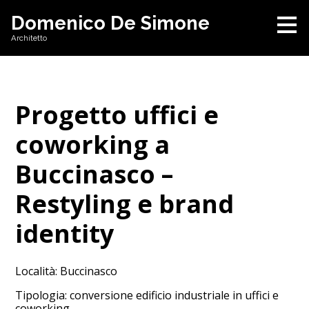
Passa
Domenico De Simone
ai
Architetto
contenuti
principali
Progetto uffici e
coworking a
Buccinasco –
Restyling e brand
identity
Località: Buccinasco
Tipologia: conversione edificio industriale in uffici e
coworking